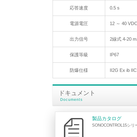
応答速度
0.5 s
電源電圧
12 ～ 40 V
出力信号
2線式 4-20 
保護等級
IP67
防爆仕様
II2G Ex ib II
ドキュメント
Documents
製品カタログ
SONOCONTROL15シリ