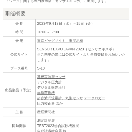
トワークに関する専門展示会「センサエキスポ」に出展します。
開催概要
会 期
2023年9月13日（水）～15日（金）
時 間
10:00～17:00
会 場
東京ビッグサイト 東展示棟
SENSOR EXPO JAPAN 2023（センサエキスポ）
公式サイト
※ご来場の際には公式サイトより事前登録をお願いいた
します。
ブース番号
S-10
基板実装型センサ
デジタル圧力計
デジタル微差圧計
出品製品（予定）
無線変換機
超音波式流量計、気泡センサ
データロガー
圧力校正器
ほか
主 催
産経新聞社
測定計測展
同時開催
TEST2023総合試験機器展
自動認識総合展 他