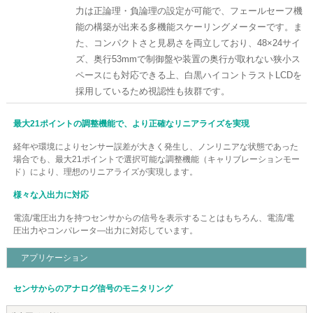
力は正論理・負論理の設定が可能で、フェールセーフ機
能の構築が出来る多機能スケーリングメーターです。ま
た、コンパクトさと見易さを両立しており、48×24サイ
ズ、奥行53mmで制御盤や装置の奥行が取れない狭小ス
ペースにも対応できる上、白黒ハイコントラストLCDを
採用しているため視認性も抜群です。
最大21ポイントの調整機能で、より正確なリニアライズを実現
経年や環境によりセンサー誤差が大きく発生し、ノンリニアな状態であった
場合でも、最大21ポイントで選択可能な調整機能（キャリブレーションモー
ド）により、理想のリニアライズが実現します。
様々な入出力に対応
電流/電圧出力を持つセンサからの信号を表示することはもちろん、電流/電
圧出力やコンパレータ―出力に対応しています。
アプリケーション
センサからのアナログ信号のモニタリング