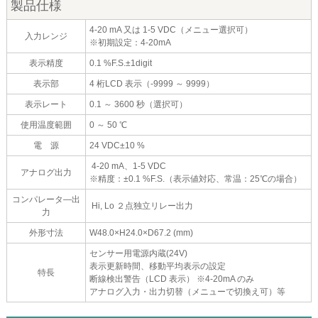
製品仕様
4-20 mA 又は 1-5 VDC（メニュー選択可）
入力レンジ
※初期設定：4-20mA
表示精度
0.1 %F.S.±1digit
表示部
4 桁LCD 表示（-9999 ～ 9999）
表示レート
0.1 ～ 3600 秒（選択可）
使用温度範囲
0 ～ 50 ℃
電 源
24 VDC±10 %
4-20 mA、1-5 VDC
アナログ出力
※精度：±0.1 %F.S.（表示値対応、常温：25℃の場合）
コンパレータ―出
Hi, Lo ２点独立リレー出力
力
外形寸法
W48.0×H24.0×D67.2 (mm)
センサー用電源内蔵(24V)
表示更新時間、移動平均表示の設定
特長
断線検出警告（LCD 表示） ※4-20mA のみ
アナログ入力・出力切替（メニューで切換え可）等