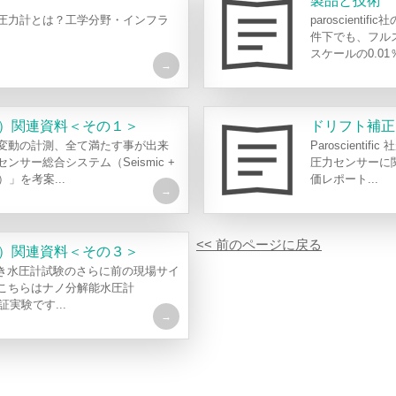
製品と技術
圧力計とは？工学分野・インフラ
paroscienti
件下でも、フル
スケールの0.01％
）関連資料＜その１＞
ドリフト補正
変動の計測、全て満たす事が出来
Paroscien
サー総合システム（Seismic +
圧力センサーに
OS）」を考案...
価レポート...
<< 前のページに戻る
）関連資料＜その３＞
付き水圧計試験のさらに前の現場サイ
こちらはナノ分解能水圧計
の実証実験です...