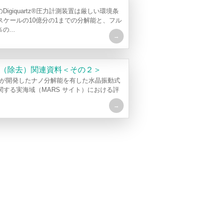
fic社のDigiquartz®圧力計測装置は厳しい環境条
スケールの10億分の1までの分解能と、フル
の...
（除去）関連資料＜その２＞
tific 社が開発したナノ分解能を有した水晶振動式
関する実海域（MARS サイト）における評