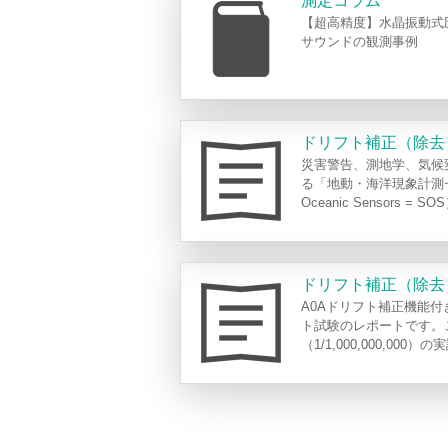
測定コラム
【超高精度】水晶振動式
サウンドの観測事例
ドリフト補正（除去
災害警告、測地学、気候
る「地動・海洋現象計測セン
Oceanic Sensors = S
ドリフト補正（除去
A0Aドリフト補正機能
ト試験のレポートです。
（1/1,000,000,000）