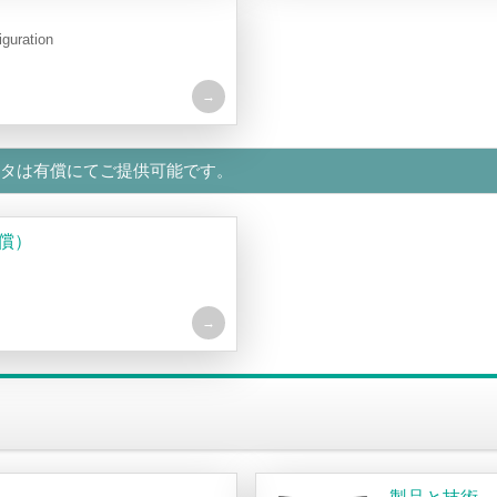
iguration
タは有償にてご提供可能です。
償）