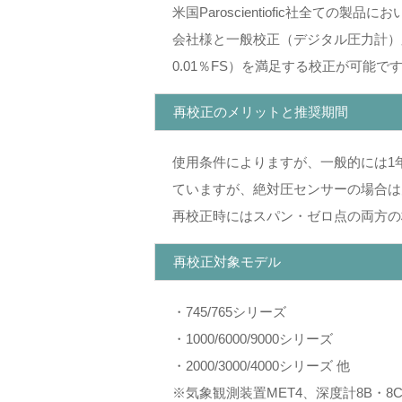
米国Paroscientiofic社全
会社様と一般校正（デジタル圧力計）又は
0.01％FS）を満足する校正が可能で
再校正のメリットと推奨期間
使用条件によりますが、一般的には1年
ていますが、絶対圧センサーの場合は
再校正時にはスパン・ゼロ点の両方の
再校正対象モデル
・745/765シリーズ
・1000/6000/9000シリーズ
・2000/3000/4000シリーズ 他
※気象観測装置MET4、深度計8B・