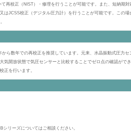
ての製品において再校正（NIST）・修理を行うことが可能です。また、短
JCSS校正（デジタル圧力計）を行うことが可能です。この場合もParo
す。
から数年での再校正を推奨しています。元来、水晶振動式圧力センサーD
大気開放状態で気圧センサーと比較することでゼロ点の確認がで
校正を行います。
8CBシリーズについてはご相談ください。