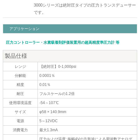
3000シリーズは絶対圧タイプの圧力トランスデューサー
です。
アプリケーション
圧力コントローラー・水素吸着剤評価装置用の超高精度準圧力計 等
製品仕様
レンジ
【絶対圧】0-1,000psi
分解能
0.0001％
精度
0.01％
耐圧
フルスケールの1.2倍
使用環境温度
-54～107℃
サイズ
φ58 × 140.9mm
電源
5～12VDC
消費電力
最大1.3mA
圧力および温度: 振幅4Vの方形波による周波数アナログ