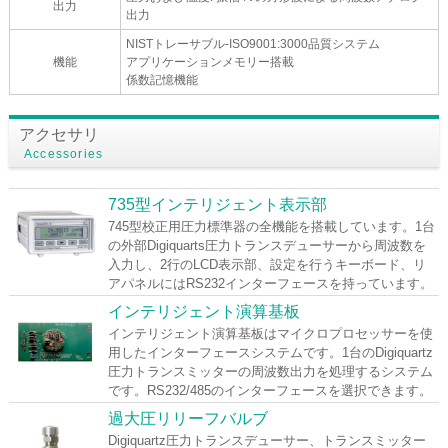
出力
出力
NISTトレーサブル-ISO9001:3000品質システム
機能
アプリケーションメモリー搭載
係数記憶機能
アクセサリ
Accessories
735型インテリジェント表示部
745型校正用圧力標準器の全機能を搭載しています。1台
の外部Digiquarts圧力トランスデューサーから周波数を
入力し、2行のLCD表示部、設定を行うキーボード、リ
アパネルにはRS232インターフェースを持っています。
インテリジェント演算基板
インテリジェント演算基板はマイクロプロセッサーを使
用したインターフェースシステムです。1台のDigiquartz
圧力トランスミッターの周波数出力を処理するシステム
です。RS232/485のインターフェースを選択できます。
過大圧リリーフバルブ
Digiquartz圧力トランスデューサー、トランスミッター