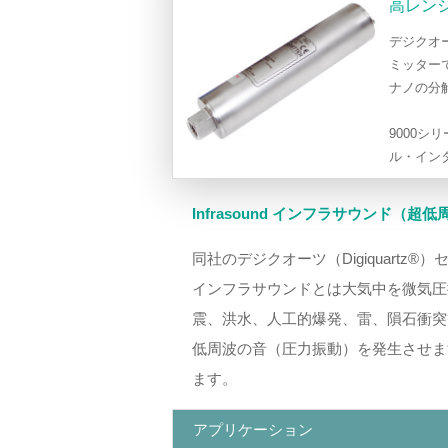
高レン
デジクオ
ミッター
ナノの分
9000シ
ル・インタ
Infrasound インフラサウンド（
同社のデジクオーツ（Digiquart
インフラサウンドとは大気中を微気圧
震、洪水、人工的爆発、雷、隕石衝突
低周波の音（圧力振動）を発生させま
ます。
アプリケーション