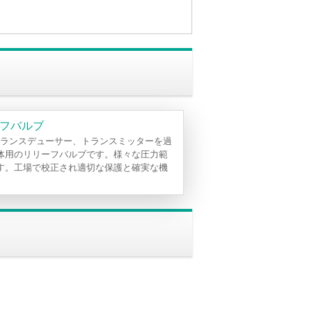
フバルブ
z圧力トランスデューサー、トランスミッターを過
体用のリリーフバルブです。様々な圧力範
す。工場で校正され適切な保護と確実な機