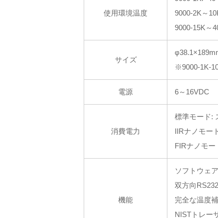
使用環境温度
9000-2K～10
9000-15K～4
φ38.1×189m
サイズ
※9000-1K-1
電源
6～16VDC
標準モード: ス
消費電力
IIRナノモード
FIRナノモード
ソフトウェ
双方向RS23
機能
完全な温度
NISTトレーサ