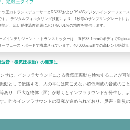
ジ、絶対圧タイプ
ーツ圧力トランスデューサーとRS232およびRS485デジタルインターフェ
です。 デジタルフィルタリング技術により、1秒毎のサンプリングレートにおい
解能と、広い動作温度範囲における0.01％の精度を提供します。
リーズインテリジェント・トランスミッターは、直径38.1mmのボディでDigiq
ーフェース・ボードで構成されています。40,000psiaまでの高レンジ絶対
超低周波音・微気圧振動）の測定に
z®）センサは、インフラサウンドによる微気圧振動を検知することが可
振動として伝播する、人の耳には聞こえない超低周波の音波のこ
等あり、巨大な物体（面）が動くとインフラサウンドが発生し、
す。昨今インフラサウンドの研究が進められており、災害・防災