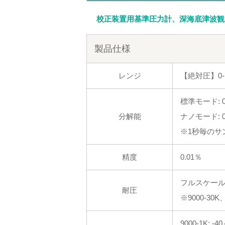
校正装置用基準圧力計、深海底津波観
製品仕様
レンジ
【絶対圧】0-10
標準モード: 0
分解能
ナノモード: 0.
※1秒毎のサ
精度
0.01％
フルスケール
耐圧
※9000-30
9000-1K: -4