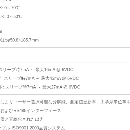
K: 0～70℃
0K: 0～50℃
m
01はφ50.8×185.7mm
リープ時7mA ～ 最大16mA @ 6VDC
: スリープ時7mA ～ 最大43mA @ 6VDC
: スリープ時7mA ～ 最大27mA @ 6VDC
アによりユーザー選択可能な分解能、測定値更新率、工学系単位等
2およびRS485インターフェース
補償と直線化された出力
ブル-ISO9001:2000品質システム