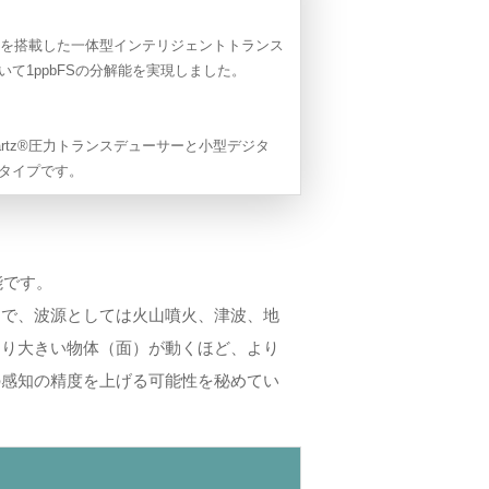
ースを搭載した一体型インテリジェントトランス
て1ppbFSの分解能を実現しました。
uartz®圧力トランスデューサーと小型デジタ
圧タイプです。
能です。
とで、波源としては火山噴火、津波、地
より大きい物体（面）が動くほど、より
の感知の精度を上げる可能性を秘めてい